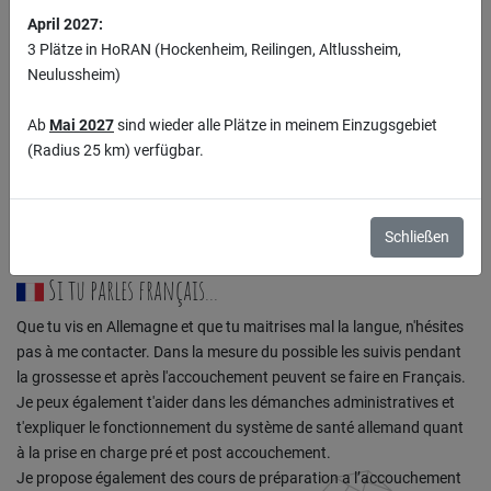
April 2027:
3 Plätze in HoRAN (Hockenheim, Reilingen, Altlussheim,
Neulussheim)
Ab
Mai 2027
sind wieder alle Plätze in meinem Einzugsgebiet
Mich freut es sehr, dass du den Weg auf meine Webseite gefunden
(Radius 25 km) verfügbar.
hast. Hier kannst du ein bisschen mehr von mir erfahren und dich
über meine Arbeitsweise sowie meine Leistungen rund um die
Themen Schwangerschaft, Geburt und Wochenbett informieren.
Schließen
Wenn du Fragen hast, nimm gerne
Kontakt
mit mir auf!
Si tu parles français...
Que tu vis en Allemagne et que tu maitrises mal la langue, n'hésites
pas à me contacter. Dans la mesure du possible les suivis pendant
la grossesse et après l'accouchement peuvent se faire en Français.
Je peux également t'aider dans les démanches administratives et
t'expliquer le fonctionnement du système de santé allemand quant
à la prise en charge pré et post accouchement.
Je propose également des cours de préparation a l’accouchement