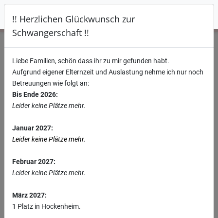
Hebamme Manon Lösch
Diese Seite verwendet Cookies um das Nutzererlebnis zu steigern.
!! Herzlichen Glückwunsch zur
Akzeptieren
Schwangerschaft !!
Willkommen, Bienvenue, Welcome
Liebe Familien, schön dass ihr zu mir gefunden habt.
Aufgrund eigener Elternzeit und Auslastung nehme ich nur noch
Betreuungen wie folgt an:
Bis Ende 2026:
Leider keine Plätze mehr.
Januar 2027:
Leider keine Plätze mehr.
Februar 2027:
Leider keine Plätze mehr.
März 2027:
1 Platz in Hockenheim.